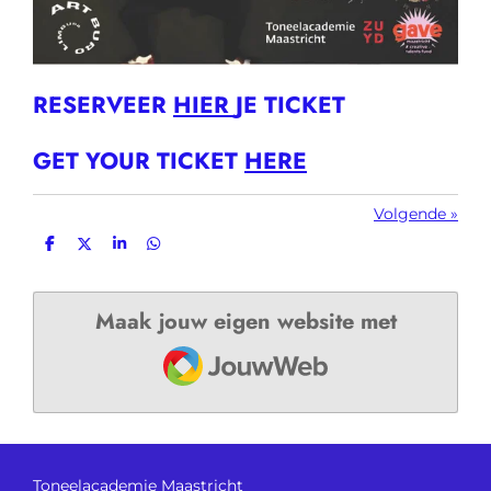
RESERVEER
HIER
JE TICKET
GET YOUR TICKET
HERE
Volgende
»
D
D
S
D
e
e
h
e
l
e
a
l
e
l
r
e
n
e
n
Maak jouw eigen website met
JouwWeb
Toneelacademie Maastricht