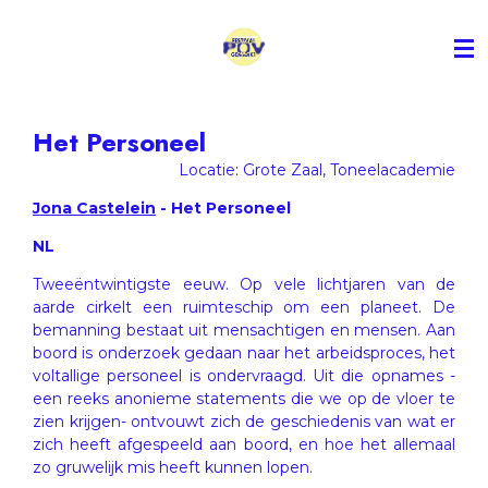
Ga
direct
naar
de
hoofdinhoud
Het Personeel
Locatie: Grote Zaal, Toneelacademie
Jona Castelein
- Het Personeel
NL
Tweeëntwintigste eeuw. Op vele lichtjaren van de
aarde cirkelt een ruimteschip om een planeet. De
bemanning bestaat uit mensachtigen en mensen. Aan
boord is onderzoek gedaan naar het arbeidsproces, het
voltallige personeel is ondervraagd. Uit die opnames -
een reeks anonieme statements die we op de vloer te
zien krijgen- ontvouwt zich de geschiedenis van wat er
zich heeft afgespeeld aan boord, en hoe het allemaal
zo gruwelijk mis heeft kunnen lopen.