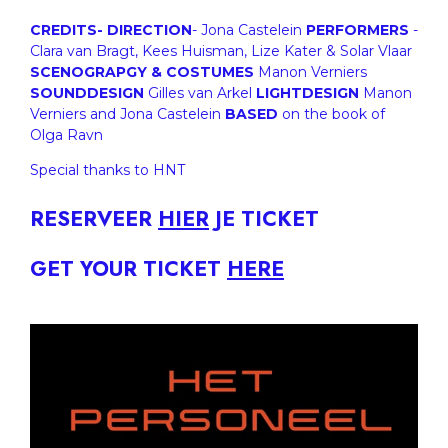
CREDITS- DIRECTION
- Jona Castelein
PERFORMERS
-
Clara van Bragt, Kees Huisman, Lize Kater & Solar Vlaar
SCENOGRAPGY & COSTUMES
Manon Verniers
SOUNDDESIGN
Gilles van Arkel
LIGHTDESIGN
Manon
Verniers and Jona Castelein
BASED
on the book of
Olga Ravn
Special thanks to HNT
RESERVEER
HIER
JE TICKET
GET YOUR TICKET
HERE