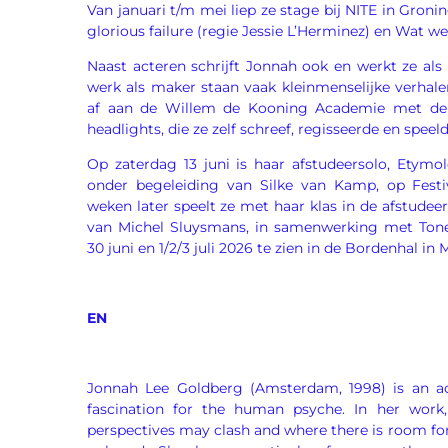
Van januari t/m mei liep ze stage bij NITE in Groni
glorious failure (regie Jessie L’Herminez) en Wat we
Naast acteren schrijft Jonnah ook en werkt ze als
werk als maker staan vaak kleinmenselijke verhale
af aan de Willem de Kooning Academie met de 
headlights, die ze zelf schreef, regisseerde en speeld
Op zaterdag 13 juni is haar afstudeersolo, Etymo
onder begeleiding van Silke van Kamp, op Festi
weken later speelt ze met haar klas in de afstudeer
van Michel Sluysmans, in samenwerking met Tone
30 juni en 1/2/3 juli 2026 te zien in de Bordenhal in 
EN
Jonnah Lee Goldberg (Amsterdam, 1998) is an ac
fascination for the human psyche. In her work,
perspectives may clash and where there is room for