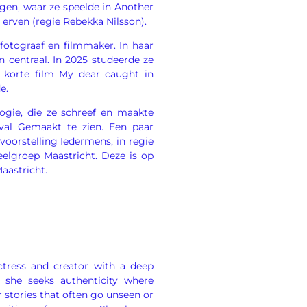
ngen, waar ze speelde in Another
 erven (regie Rebekka Nilsson).
 fotograaf en filmmaker. In haar
n centraal. In 2025 studeerde ze
korte film My dear caught in
e.
logie, die ze schreef en maakte
val Gemaakt te zien. Een paar
voorstelling Iedermens, in regie
elgroep Maastricht. Deze is op
Maastricht.
tress and creator with a deep
 she seeks authenticity where
 stories that often go unseen or