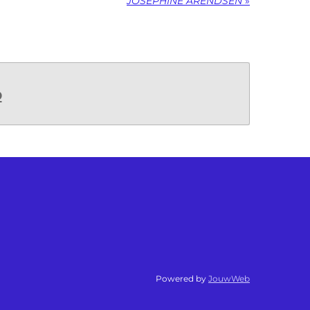
JOSEPHINE ARENDSEN
»
b
Powered by
JouwWeb