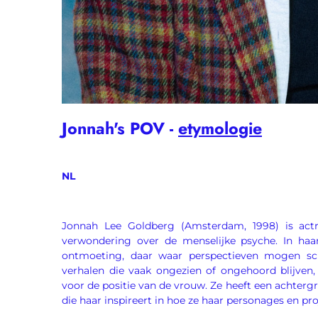
Jonnah's
POV
-
etymologie
NL
Jonnah Lee Goldberg (Amsterdam, 1998) is act
verwondering over de menselijke psyche. In haa
ontmoeting, daar waar perspectieven mogen sc
verhalen die vaak ongezien of ongehoord blijven,
voor de positie van de vrouw. Ze heeft een achterg
die haar inspireert in hoe ze haar personages en pr