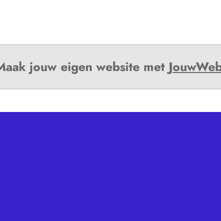
Maak jouw eigen website met
JouwWe