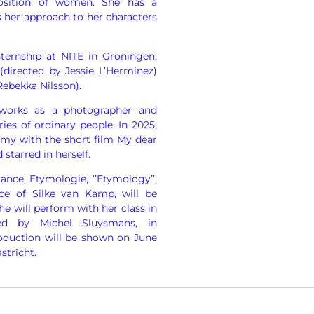
position of women. She has a
s her approach to her characters
ernship at NITE in Groningen,
(directed by Jessie L’Herminez)
Rebekka Nilsson).
 works as a photographer and
ies of ordinary people. In 2025,
my with the short film My dear
starred in herself.
ance, Etymologie, ‘’Etymology’’,
e of Silke van Kamp, will be
he will perform with her class in
ted by Michel Sluysmans, in
roduction will be shown on June
stricht.