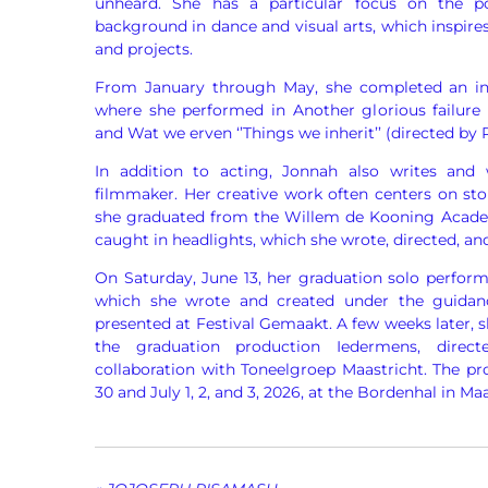
unheard. She has a particular focus on the 
background in dance and visual arts, which inspire
and projects.
From January through May, she completed an int
where she performed in Another glorious failure 
and Wat we erven ‘’Things we inherit’’ (directed by 
In addition to acting, Jonnah also writes and
filmmaker. Her creative work often centers on stor
she graduated from the Willem de Kooning Acade
caught in headlights, which she wrote, directed, and 
On Saturday, June 13, her graduation solo perform
which she wrote and created under the guidanc
presented at Festival Gemaakt. A few weeks later, s
the graduation production Iedermens, direc
collaboration with Toneelgroep Maastricht. The p
30 and July 1, 2, and 3, 2026, at the Bordenhal in Maa