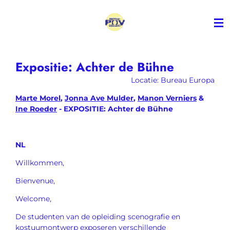
Ga
direct
naar
de
hoofdinhoud
Expositie: Achter de Bühne
Locatie: Bureau Europa
Marte Morel
,
Jonna Ave Mulder
,
Manon Verniers
&
Ine Roeder
- EXPOSITIE: Achter de Bühne
NL
Willkommen,
Bienvenue,
Welcome,
De studenten van de opleiding scenografie en
kostuumontwerp exposeren verschillende