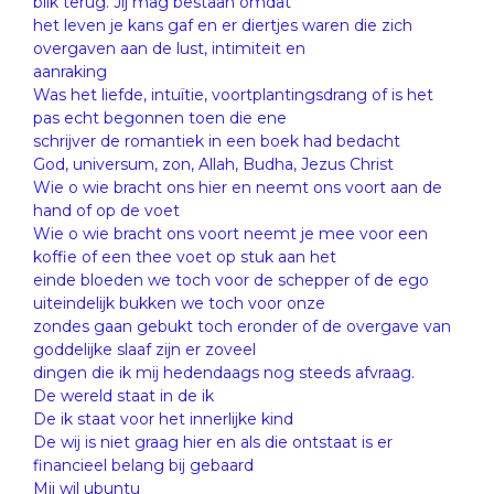
blik terug. Jij mag bestaan omdat
het leven je kans gaf en er diertjes waren die zich
overgaven aan de lust, intimiteit en
aanraking
Was het liefde, intuïtie, voortplantingsdrang of is het
pas echt begonnen toen die ene
schrijver de romantiek in een boek had bedacht
God, universum, zon, Allah, Budha, Jezus Christ
Wie o wie bracht ons hier en neemt ons voort aan de
hand of op de voet
Wie o wie bracht ons voort neemt je mee voor een
koffie of een thee voet op stuk aan het
einde bloeden we toch voor de schepper of de ego
uiteindelijk bukken we toch voor onze
zondes gaan gebukt toch eronder of de overgave van
goddelijke slaaf zijn er zoveel
dingen die ik mij hedendaags nog steeds afvraag.
De wereld staat in de ik
De ik staat voor het innerlijke kind
De wij is niet graag hier en als die ontstaat is er
financieel belang bij gebaard
Mij wil ubuntu