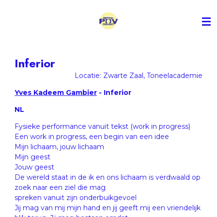
Ga
direct
naar
de
hoofdinhoud
Inferior
Locatie: Zwarte Zaal, Toneelacademie
Yves Kadeem Gambier
- Inferior
NL
Fysieke performance vanuit tekst (work in progress)
Een work in progress, een begin van een idee
Mijn lichaam, jouw lichaam
Mijn geest
Jouw geest
De wereld staat in de ik en ons lichaam is verdwaald op
zoek naar een ziel die mag
spreken vanuit zijn onderbuikgevoel
Jij mag van mij mijn hand en jij geeft mij een vriendelijk