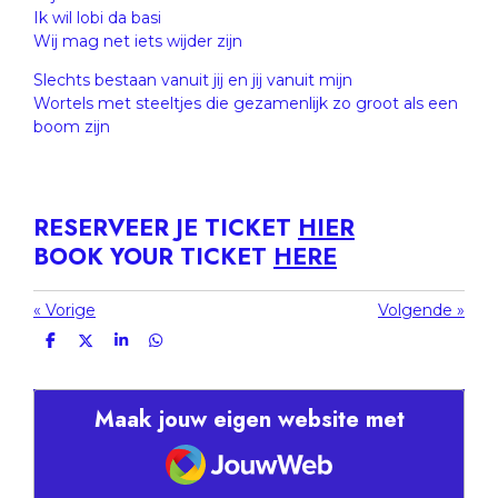
Ik wil lobi da basi
Wij mag net iets wijder zijn
Slechts bestaan vanuit jij en jij vanuit mijn
Wortels met steeltjes die gezamenlijk zo groot als een
boom zijn
RESERVEER JE TICKET
HIER
BOOK YOUR TICKET
HERE
«
Vorige
Volgende
»
D
D
S
D
e
e
h
e
l
e
a
l
e
l
r
e
n
e
n
Maak jouw eigen website met
JouwWeb