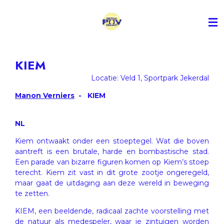
Ga
direct
naar
de
hoofdinhoud
KIEM
Locatie: Veld 1, Sportpark Jekerdal
Manon Verniers
- KIEM
NL
Kiem ontwaakt onder een stoeptegel. Wat die boven
aantreft is een brutale, harde en bombastische stad.
Een parade van bizarre figuren komen op Kiem’s stoep
terecht. Kiem zit vast in dit grote zootje ongeregeld,
maar gaat de uitdaging aan deze wereld in beweging
te zetten.
KIEM, een beeldende, radicaal zachte voorstelling met
de natuur als medespeler, waar je zintuigen worden